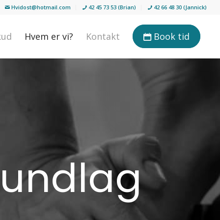
Hvidost@hotmail.com
42 45 73 53 (Brian)
42 66 48 30 (Jannick)
kud
Hvem er vi?
Kontakt
Book tid
rundlag