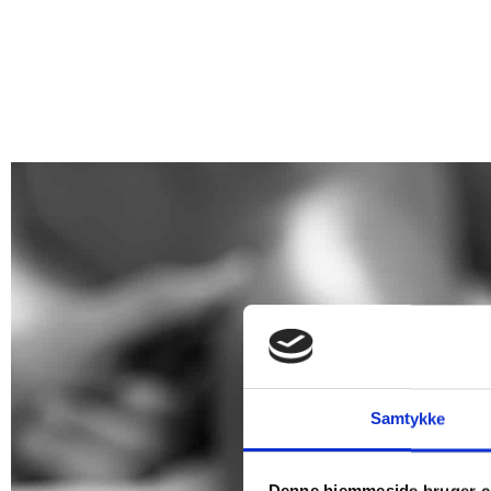
Samtykke
Denne hjemmeside bruger c