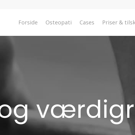
Forside
Osteopati
Cases
Priser & tils
n og værdig