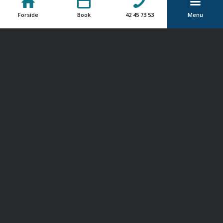
tage kontakt til os.
Forside
Book
42 45 73 53
Menu
Book tid allerede i dag
Har du spørgsmål?
Udfyld kontaktformularen så skal vi nok vende
retur hurtigst muligt