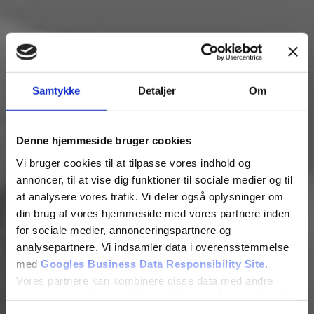
Samtykke
Detaljer
Om
Hvidovre Osteopati
Denne hjemmeside bruger cookies
Professionelle behandlinger efter dine og familiens
Vi bruger cookies til at tilpasse vores indhold og
behov
annoncer, til at vise dig funktioner til sociale medier og til
at analysere vores trafik. Vi deler også oplysninger om
din brug af vores hjemmeside med vores partnere inden
for sociale medier, annonceringspartnere og
analysepartnere. Vi indsamler data i overensstemmelse
med
Googles Business Data Responsibility Site
.
Vores partnere kan kombinere disse data med andre
oplysninger, du har givet dem, eller som de har indsamlet
fra din brug af deres tjenester.