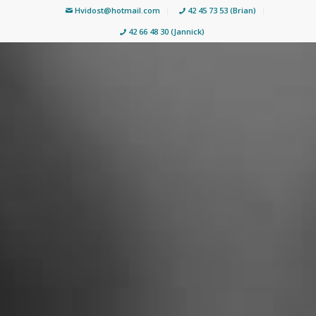
Hvidost@hotmail.com
42 45 73 53 (Brian)
42 66 48 30 (Jannick)