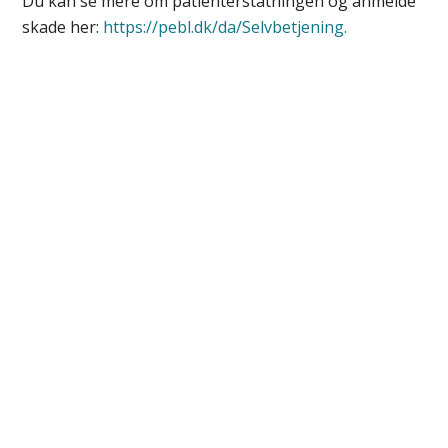
Du kan se mere om patienterstatningen og anmelde
skade her:
https://pebl.dk/da/Selvbetjening.