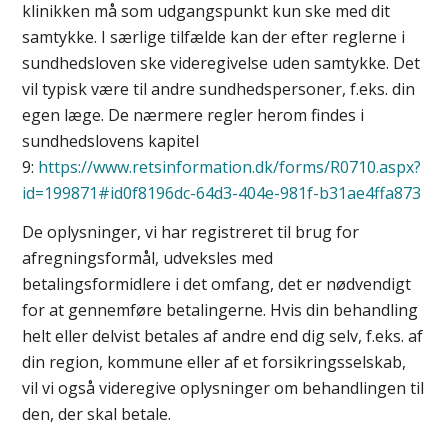
klinikken må som udgangspunkt kun ske med dit
samtykke. I særlige tilfælde kan der efter reglerne i
sundhedsloven ske videregivelse uden samtykke. Det
vil typisk være til andre sundhedspersoner, f.eks. din
egen læge. De nærmere regler herom findes i
sundhedslovens kapitel
9:
https://www.retsinformation.dk/forms/R0710.aspx?
id=199871#id0f8196dc-64d3-404e-981f-b31ae4ffa873
De oplysninger, vi har registreret til brug for
afregningsformål, udveksles med
betalingsformidlere i det omfang, det er nødvendigt
for at gennemføre betalingerne. Hvis din behandling
helt eller delvist betales af andre end dig selv, f.eks. af
din region, kommune eller af et forsikringsselskab,
vil vi også videregive oplysninger om behandlingen til
den, der skal betale.