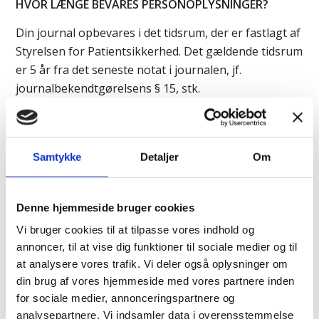
HVOR LÆNGE BEVARES PERSONOPLYSNINGER?
Din journal opbevares i det tidsrum, der er fastlagt af
Styrelsen for Patientsikkerhed. Det gældende tidsrum
er 5 år fra det seneste notat i journalen, jf.
journalbekendtgørelsens § 15, stk.
2:
https://www.retsinformation.dk/Forms/R0710.aspx?
id=183578
I særlige tilfælde kan journalen opbevares længere.
Samtykke
Detaljer
Om
Oplysninger til brug for afregningsformål opbevares
så længe, det er nødvendigt af hensyn til afregning
Denne hjemmeside bruger cookies
og bogføring.
Vi bruger cookies til at tilpasse vores indhold og
E-mail-korrespondance mellem dig og klinikken
annoncer, til at vise dig funktioner til sociale medier og til
slettes, når den ikke længere er relevant, senest efter
at analysere vores trafik. Vi deler også oplysninger om
din brug af vores hjemmeside med vores partnere inden
1 år.
for sociale medier, annonceringspartnere og
DINE RETTIGHEDER I FORBINDELSE MED
analysepartnere. Vi indsamler data i overensstemmelse