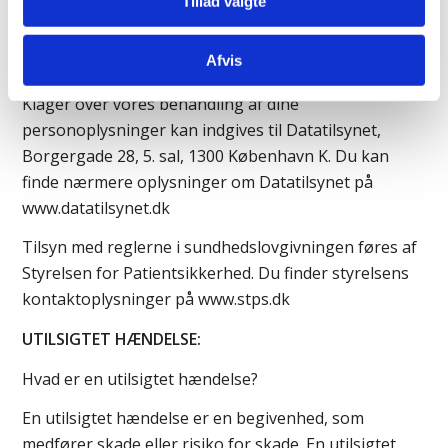
Tillad valgte
sundhedsvæsenet.
Afvis
KLAGE OVER HÅNDTERING AF PERSONOPLYSNINGER
Klager over vores behandling af dine
personoplysninger kan indgives til Datatilsynet,
Borgergade 28, 5. sal, 1300 København K. Du kan
finde nærmere oplysninger om Datatilsynet på
www.datatilsynet.dk
Tilsyn med reglerne i sundhedslovgivningen føres af
Styrelsen for Patientsikkerhed. Du finder styrelsens
kontaktoplysninger på www.stps.dk
UTILSIGTET HÆNDELSE:
Hvad er en utilsigtet hændelse?
En utilsigtet hændelse er en begivenhed, som
medfører skade eller risiko for skade. En utilsigtet