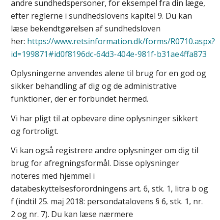
andre sundhedspersoner, for eksempel fra din læge,
efter reglerne i sundhedslovens kapitel 9. Du kan
læse bekendtgørelsen af sundhedsloven
her:
https://www.retsinformation.dk/forms/R0710.aspx?
id=199871#id0f8196dc-64d3-404e-981f-b31ae4ffa873
Oplysningerne anvendes alene til brug for en god og
sikker behandling af dig og de administrative
funktioner, der er forbundet hermed.
Vi har pligt til at opbevare dine oplysninger sikkert
og fortroligt.
Vi kan også registrere andre oplysninger om dig til
brug for afregningsformål. Disse oplysninger
noteres med hjemmel i
databeskyttelsesforordningens art. 6, stk. 1, litra b og
f (indtil 25. maj 2018: persondatalovens § 6, stk. 1, nr.
2 og nr. 7). Du kan læse nærmere